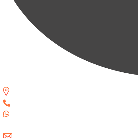
Campinas/SP
(19) 3325-8775
(19) 99852-4258
Escreva-nos um e-mail!