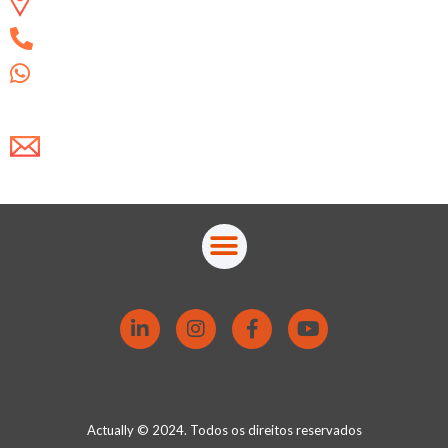
Campinas/SP
(19) 3325-8775
(19) 99852-4258
Escreva-nos um e-mail!
atendimento@actually.com.br
Actually © 2024. Todos os direitos reservados