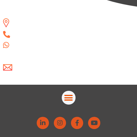
Campinas/SP
(19) 3325-8775
(19) 99852-4258
Escreva-nos um e-mail!
atendimento@actually.com.br