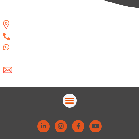
Campinas/SP
(19) 3325-8775
(19) 99852-4258
Escreva-nos um e-mail!
atendimento@actually.com.br