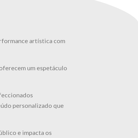
rformance artística com
e oferecem um espetáculo
nfeccionados
eúdo personalizado que
úblico e impacta os