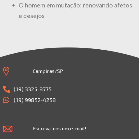
O homem em mutação: renovando afetos
e desejos
Campinas/SP
(19) 3325-8775
(19) 99852-4258
Escreva-nos um e-mail!